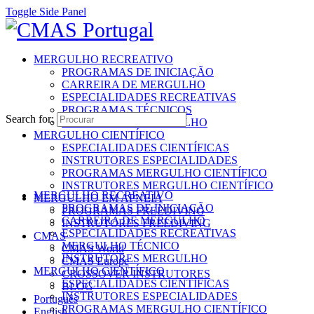
Toggle Side Panel
MERGULHO RECREATIVO
PROGRAMAS DE INICIAÇÃO
CARREIRA DE MERGULHO
ESPECIALIDADES RECREATIVAS
PROGRAMAS TÉCNICOS
Search for:
INSTRUTORES MERGULHO
MERGULHO CIENTÍFICO
ESPECIALIDADES CIENTÍFICAS
INSTRUTORES ESPECIALIDADES
PROGRAMAS MERGULHO CIENTÍFICO
INSTRUTORES MERGULHO CIENTÍFICO
MERGULHO RECREATIVO
MERGULHO EM APNEIA
PROGRAMAS DE INICIAÇÃO
PROGRAMAS FREEDIVING
CARREIRA DE MERGULHO
INSTRUTORES FREEDIVING
ESPECIALIDADES RECREATIVAS
CMAS
MERGULHO TÉCNICO
CMAS World
INSTRUTORES MERGULHO
CMAS Europe
MERGULHO CIENTÍFICO
CROSSOVER INSTRUTORES
ESPECIALIDADES CIENTÍFICAS
BLOG
INSTRUTORES ESPECIALIDADES
Português
PROGRAMAS MERGULHO CIENTÍFICO
English