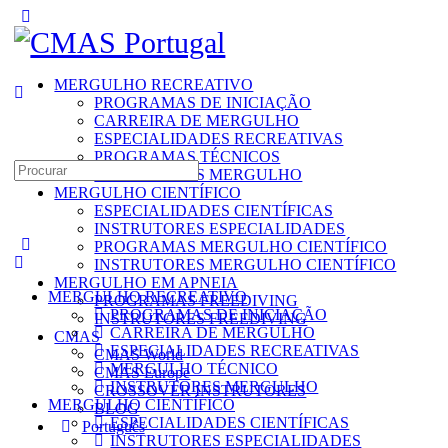
Toggle
Side
Panel
MERGULHO RECREATIVO
PROGRAMAS DE INICIAÇÃO
CARREIRA DE MERGULHO
ESPECIALIDADES RECREATIVAS
PROGRAMAS TÉCNICOS
Search
INSTRUTORES MERGULHO
for:
MERGULHO CIENTÍFICO
ESPECIALIDADES CIENTÍFICAS
INSTRUTORES ESPECIALIDADES
PROGRAMAS MERGULHO CIENTÍFICO
INSTRUTORES MERGULHO CIENTÍFICO
MERGULHO EM APNEIA
MERGULHO RECREATIVO
PROGRAMAS FREEDIVING
PROGRAMAS DE INICIAÇÃO
INSTRUTORES FREEDIVING
CARREIRA DE MERGULHO
CMAS
ESPECIALIDADES RECREATIVAS
CMAS World
MERGULHO TÉCNICO
CMAS Europe
INSTRUTORES MERGULHO
CROSSOVER INSTRUTORES
MERGULHO CIENTÍFICO
BLOG
ESPECIALIDADES CIENTÍFICAS
Português
INSTRUTORES ESPECIALIDADES