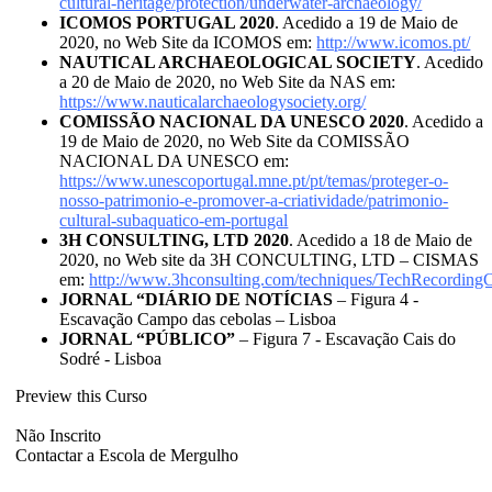
cultural-heritage/protection/underwater-archaeology/
ICOMOS PORTUGAL 2020
. Acedido a 19 de Maio de
2020, no Web Site da ICOMOS em:
http://www.icomos.pt/
NAUTICAL ARCHAEOLOGICAL SOCIETY
. Acedido
a 20 de Maio de 2020, no Web Site da NAS em:
https://www.nauticalarchaeologysociety.org/
COMISSÃO NACIONAL DA UNESCO 2020
. Acedido a
19 de Maio de 2020, no Web Site da COMISSÃO
NACIONAL DA UNESCO em:
https://www.unescoportugal.mne.pt/pt/temas/proteger-o-
nosso-patrimonio-e-promover-a-criatividade/patrimonio-
cultural-subaquatico-em-portugal
3H CONSULTING, LTD 2020
. Acedido a 18 de Maio de
2020, no Web site da 3H CONCULTING, LTD – CISMAS
em:
http://www.3hconsulting.com/techniques/TechRecording
JORNAL “DIÁRIO DE NOTÍCIAS
– Figura 4 -
Escavação Campo das cebolas – Lisboa
JORNAL “PÚBLICO”
– Figura 7 - Escavação Cais do
Sodré - Lisboa
Preview this Curso
Não Inscrito
Contactar a Escola de Mergulho