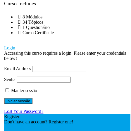
Curso Includes
8 Módulos
34 Tópicos
1 Questionário
Curso Certificate
Login
Accessing this curso requires a login. Please enter your credentials
below!
Email Address
Senha
Manter sessão
Lost Your Password?
Register
Don't have an account? Register one!
Register an Account