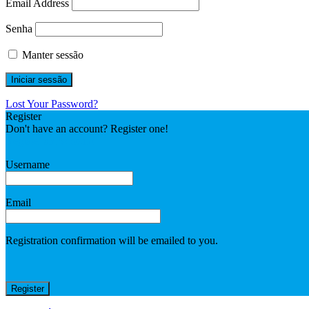
Email Address
Senha
Manter sessão
Lost Your Password?
Register
Don't have an account? Register one!
Register an Account
Username
Email
Registration confirmation will be emailed to you.