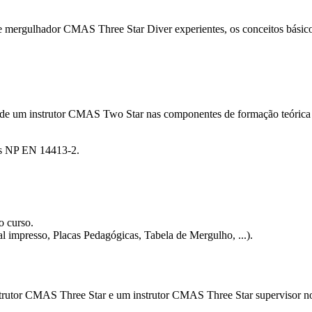
 mergulhador CMAS Three Star Diver experientes, os conceitos básicos,
e um instrutor CMAS Two Star nas componentes de formação teórica e p
mas NP EN 14413-2.
o curso.
l impresso, Placas Pedagógicas, Tabela de Mergulho, ...).
 instrutor CMAS Three Star e um instrutor CMAS Three Star superviso