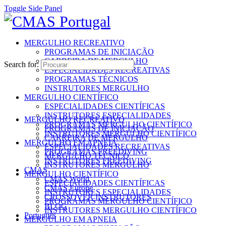
Toggle Side Panel
MERGULHO RECREATIVO
PROGRAMAS DE INICIAÇÃO
CARREIRA DE MERGULHO
Search for:
ESPECIALIDADES RECREATIVAS
PROGRAMAS TÉCNICOS
INSTRUTORES MERGULHO
MERGULHO CIENTÍFICO
ESPECIALIDADES CIENTÍFICAS
INSTRUTORES ESPECIALIDADES
MERGULHO RECREATIVO
PROGRAMAS MERGULHO CIENTÍFICO
PROGRAMAS DE INICIAÇÃO
INSTRUTORES MERGULHO CIENTÍFICO
CARREIRA DE MERGULHO
MERGULHO EM APNEIA
ESPECIALIDADES RECREATIVAS
PROGRAMAS FREEDIVING
MERGULHO TÉCNICO
INSTRUTORES FREEDIVING
INSTRUTORES MERGULHO
CMAS
MERGULHO CIENTÍFICO
CMAS World
ESPECIALIDADES CIENTÍFICAS
CMAS Europe
INSTRUTORES ESPECIALIDADES
CROSSOVER INSTRUTORES
PROGRAMAS MERGULHO CIENTÍFICO
BLOG
INSTRUTORES MERGULHO CIENTÍFICO
Português
MERGULHO EM APNEIA