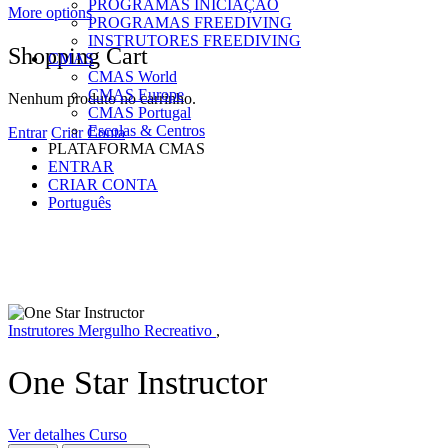
PROGRAMAS INICIAÇÃO
More options
PROGRAMAS FREEDIVING
INSTRUTORES FREEDIVING
Shopping Cart
CMAS
CMAS World
CMAS Europe
Nenhum produto no carrinho.
CMAS Portugal
Escolas & Centros
Entrar
Criar Conta
PLATAFORMA CMAS
ENTRAR
CRIAR CONTA
Português
Instrutores Mergulho Recreativo
,
One Star Instructor
Ver detalhes Curso