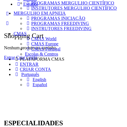
PROGRAMAS MERGULHO CIENTÍFICO
Español
INSTRUTORES MERGULHO CIENTÍFICO
MERGULHO EM APNEIA
More
PROGRAMAS INICIAÇÃO
options
PROGRAMAS FREEDIVING
INSTRUTORES FREEDIVING
CMAS
Shopping Cart
CMAS World
CMAS Europe
Nenhum produto no carrinho.
CMAS Portugal
Escolas & Centros
Entrar
Criar Conta
PLATAFORMA CMAS
ENTRAR
CRIAR CONTA
Português
English
Español
ESPECIALIDADES