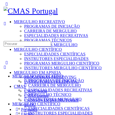
Toggle
Side
Panel
MERGULHO RECREATIVO
PROGRAMAS DE INICIAÇÃO
CARREIRA DE MERGULHO
ESPECIALIDADES RECREATIVAS
PROGRAMAS TÉCNICOS
Search
INSTRUTORES MERGULHO
for:
MERGULHO CIENTÍFICO
ESPECIALIDADES CIENTÍFICAS
INSTRUTORES ESPECIALIDADES
PROGRAMAS MERGULHO CIENTÍFICO
INSTRUTORES MERGULHO CIENTÍFICO
MERGULHO EM APNEIA
MERGULHO RECREATIVO
PROGRAMAS FREEDIVING
PROGRAMAS DE INICIAÇÃO
INSTRUTORES FREEDIVING
CARREIRA DE MERGULHO
CMAS
ESPECIALIDADES RECREATIVAS
CMAS World
MERGULHO TÉCNICO
CMAS Europe
INSTRUTORES MERGULHO
CROSSOVER INSTRUTORES
MERGULHO CIENTÍFICO
BLOG
ESPECIALIDADES CIENTÍFICAS
Português
INSTRUTORES ESPECIALIDADES
English