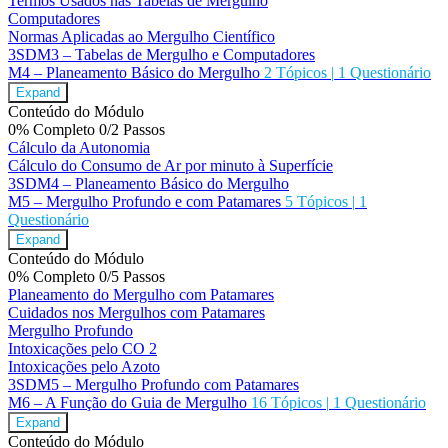
Termos Usados nas Tabelas de Mergulho
Computadores
Normas Aplicadas ao Mergulho Científico
3SDM3 – Tabelas de Mergulho e Computadores
M4 – Planeamento Básico do Mergulho
2 Tópicos
|
1 Questionário
Expand
Conteúdo do Módulo
0% Completo
0/2 Passos
Cálculo da Autonomia
Cálculo do Consumo de Ar por minuto à Superfície
3SDM4 – Planeamento Básico do Mergulho
M5 – Mergulho Profundo e com Patamares
5 Tópicos
|
1
Questionário
Expand
Conteúdo do Módulo
0% Completo
0/5 Passos
Planeamento do Mergulho com Patamares
Cuidados nos Mergulhos com Patamares
Mergulho Profundo
Intoxicações pelo CO 2
Intoxicações pelo Azoto
3SDM5 – Mergulho Profundo com Patamares
M6 – A Função do Guia de Mergulho
16 Tópicos
|
1 Questionário
Expand
Conteúdo do Módulo