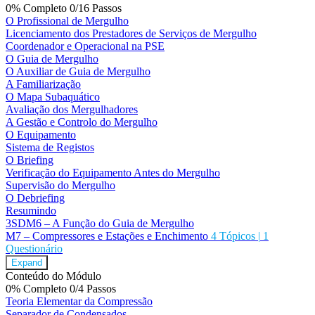
0% Completo
0/16 Passos
O Profissional de Mergulho
Licenciamento dos Prestadores de Serviços de Mergulho
Coordenador e Operacional na PSE
O Guia de Mergulho
O Auxiliar de Guia de Mergulho
A Familiarização
O Mapa Subaquático
Avaliação dos Mergulhadores
A Gestão e Controlo do Mergulho
O Equipamento
Sistema de Registos
O Briefing
Verificação do Equipamento Antes do Mergulho
Supervisão do Mergulho
O Debriefing
Resumindo
3SDM6 – A Função do Guia de Mergulho
M7 – Compressores e Estações e Enchimento
4 Tópicos
|
1
Questionário
Expand
Conteúdo do Módulo
0% Completo
0/4 Passos
Teoria Elementar da Compressão
Separador de Condensados