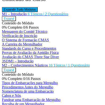
Expandir Tudo
Módulos
M1 – Introdução
6 Tópicos
|
2 Questionários
Expand
Conteúdo do Módulo
0% Completo
0/6 Passos
Mensagem do Comité Técnico
Verificação de Inscrição
O Sistema de Formação CMAS
A Carreira do Mergulhador
Standards do Curso e Procedimentos
Provas de Avaliação da Aptidão Física
Avaliação do CMAS Three Star Diver
3SDM1 – Introdução
M2 – Conhecimentos Náuticos
16 Tópicos
|
1 Questionário
Expand
Conteúdo do Módulo
0% Completo
0/16 Passos
Tipos de Embarcações para Mergulho
Procedimentos Antes do Mergulho
Nomenclatura de uma Embarcação
Cabos e Nós
Fundear uma Embarcação de Mergulho
Recolha de um Mergulhador