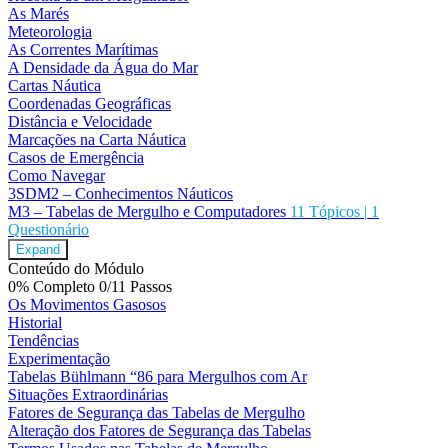
As Marés
Meteorologia
As Correntes Marítimas
A Densidade da Água do Mar
Cartas Náutica
Coordenadas Geográficas
Distância e Velocidade
Marcações na Carta Náutica
Casos de Emergência
Como Navegar
3SDM2 – Conhecimentos Náuticos
M3 – Tabelas de Mergulho e Computadores
11 Tópicos
|
1
Questionário
Expand
Conteúdo do Módulo
0% Completo
0/11 Passos
Os Movimentos Gasosos
Historial
Tendências
Experimentação
Tabelas Bühlmann “86 para Mergulhos com Ar
Situações Extraordinárias
Fatores de Segurança das Tabelas de Mergulho
Alteração dos Fatores de Segurança das Tabelas