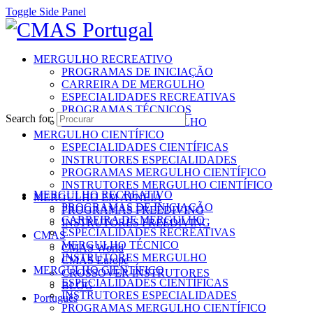
Toggle Side Panel
MERGULHO RECREATIVO
PROGRAMAS DE INICIAÇÃO
CARREIRA DE MERGULHO
ESPECIALIDADES RECREATIVAS
PROGRAMAS TÉCNICOS
Search for:
INSTRUTORES MERGULHO
MERGULHO CIENTÍFICO
ESPECIALIDADES CIENTÍFICAS
INSTRUTORES ESPECIALIDADES
PROGRAMAS MERGULHO CIENTÍFICO
INSTRUTORES MERGULHO CIENTÍFICO
MERGULHO RECREATIVO
MERGULHO EM APNEIA
PROGRAMAS DE INICIAÇÃO
PROGRAMAS FREEDIVING
CARREIRA DE MERGULHO
INSTRUTORES FREEDIVING
ESPECIALIDADES RECREATIVAS
CMAS
MERGULHO TÉCNICO
CMAS World
INSTRUTORES MERGULHO
CMAS Europe
MERGULHO CIENTÍFICO
CROSSOVER INSTRUTORES
ESPECIALIDADES CIENTÍFICAS
BLOG
INSTRUTORES ESPECIALIDADES
Português
PROGRAMAS MERGULHO CIENTÍFICO