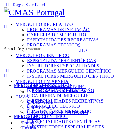
Toggle Side Panel
MERGULHO RECREATIVO
PROGRAMAS DE INICIAÇÃO
CARREIRA DE MERGULHO
ESPECIALIDADES RECREATIVAS
PROGRAMAS TÉCNICOS
Search for:
INSTRUTORES MERGULHO
MERGULHO CIENTÍFICO
ESPECIALIDADES CIENTÍFICAS
INSTRUTORES ESPECIALIDADES
PROGRAMAS MERGULHO CIENTÍFICO
INSTRUTORES MERGULHO CIENTÍFICO
MERGULHO EM APNEIA
MERGULHO RECREATIVO
PROGRAMAS FREEDIVING
PROGRAMAS DE INICIAÇÃO
INSTRUTORES FREEDIVING
CARREIRA DE MERGULHO
CMAS
ESPECIALIDADES RECREATIVAS
CMAS World
MERGULHO TÉCNICO
CMAS Europe
INSTRUTORES MERGULHO
CROSSOVER INSTRUTORES
MERGULHO CIENTÍFICO
BLOG
ESPECIALIDADES CIENTÍFICAS
Português
INSTRUTORES ESPECIALIDADES
English