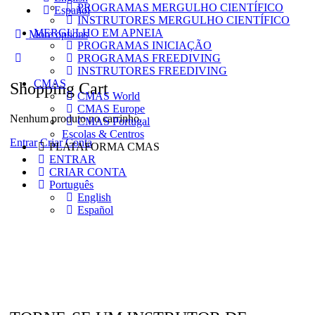
PROGRAMAS MERGULHO CIENTÍFICO
Español
INSTRUTORES MERGULHO CIENTÍFICO
MERGULHO EM APNEIA
More options
PROGRAMAS INICIAÇÃO
PROGRAMAS FREEDIVING
INSTRUTORES FREEDIVING
CMAS
Shopping Cart
CMAS World
CMAS Europe
Nenhum produto no carrinho.
CMAS Portugal
Escolas & Centros
Entrar
Criar Conta
PLATAFORMA CMAS
ENTRAR
CRIAR CONTA
Português
English
Español