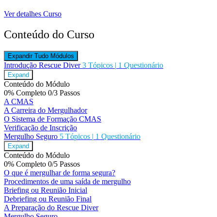
Ver detalhes Curso
Conteúdo do Curso
Expandir Tudo
Módulos
Introdução Rescue Diver
3 Tópicos
|
1 Questionário
Expand
Conteúdo do Módulo
0% Completo
0/3 Passos
A CMAS
A Carreira do Mergulhador
O Sistema de Formação CMAS
Verificação de Inscrição
Mergulho Seguro
5 Tópicos
|
1 Questionário
Expand
Conteúdo do Módulo
0% Completo
0/5 Passos
O que é mergulhar de forma segura?
Procedimentos de uma saída de mergulho
Briefing ou Reunião Inicial
Debriefing ou Reunião Final
A Preparação do Rescue Diver
Mergulho Seguro