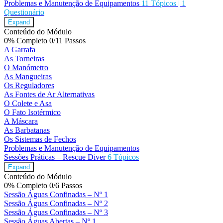
Problemas e Manutenção de Equipamentos
11 Tópicos
|
1
Questionário
Expand
Conteúdo do Módulo
0% Completo
0/11 Passos
A Garrafa
As Torneiras
O Manómetro
As Mangueiras
Os Reguladores
As Fontes de Ar Alternativas
O Colete e Asa
O Fato Isotérmico
A Máscara
As Barbatanas
Os Sistemas de Fechos
Problemas e Manutenção de Equipamentos
Sessões Práticas – Rescue Diver
6 Tópicos
Expand
Conteúdo do Módulo
0% Completo
0/6 Passos
Sessão Águas Confinadas – Nº 1
Sessão Águas Confinadas – Nº 2
Sessão Águas Confinadas – Nº 3
Sessão Águas Abertas – Nº 1