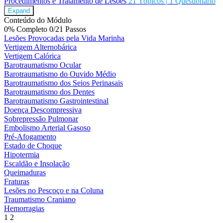
Procedimentos e Tratamento de Lesões
21 Tópicos
|
1 Questionário
Expand
Conteúdo do Módulo
0% Completo
0/21 Passos
Lesões Provocadas pela Vida Marinha
Vertigem Alternobárica
Vertigem Calórica
Barotraumatismo Ocular
Barotraumatismo do Ouvido Médio
Barotraumatismo dos Seios Perinasais
Barotraumatismo dos Dentes
Barotraumatismo Gastrointestinal
Doença Descompressiva
Sobrepressão Pulmonar
Embolismo Arterial Gasoso
Pré-Afogamento
Estado de Choque
Hipotermia
Escaldão e Insolação
Queimaduras
Fraturas
Lesões no Pescoço e na Coluna
Traumatismo Craniano
Hemorragias
1 2