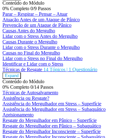
Conteúdo do Módulo
0% Completo
0/9 Passos
Parar – Respirar – Pensar – Atuar
Atuação Antes de um Ataque de Pânico
Prevenção de um Ataque de Pânico
Causas Antes do Mergulho
Lidar com o Stress Antes do Mergulho
Causas Durante o Mergulho
Lidar com o Stress Durante o Mergulho
Causas no Final do Mergulho
Lidar com o Stress no Final do Mergulho
Identificar e Lidar com o Stress
Técnicas de Resgate
14 Tópicos
|
1 Questionário
Expand
Conteúdo do Módulo
0% Completo
0/14 Passos
Técnicas de Autosalvamento
Assistência ou Resgate?
Assistência do Mergulhador em Stress – Superfície
Assistência do Mergulhador em Stress – Subaquático
Aprisionamento
Resgate do Mergulhador em Pânico – Superfície
Resgate do Mergulhador em Pânico – Subaquático
Resgate do Mergulhador Inconsciente – Superfície
Resgate do Mergulhador Inconsciente – Subaquático