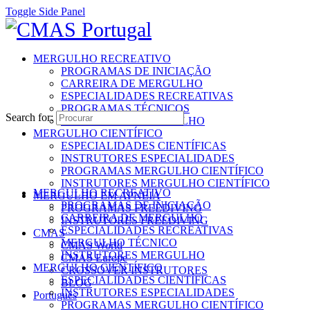
Toggle Side Panel
MERGULHO RECREATIVO
PROGRAMAS DE INICIAÇÃO
CARREIRA DE MERGULHO
ESPECIALIDADES RECREATIVAS
PROGRAMAS TÉCNICOS
Search for:
INSTRUTORES MERGULHO
MERGULHO CIENTÍFICO
ESPECIALIDADES CIENTÍFICAS
INSTRUTORES ESPECIALIDADES
PROGRAMAS MERGULHO CIENTÍFICO
INSTRUTORES MERGULHO CIENTÍFICO
MERGULHO RECREATIVO
MERGULHO EM APNEIA
PROGRAMAS DE INICIAÇÃO
PROGRAMAS FREEDIVING
CARREIRA DE MERGULHO
INSTRUTORES FREEDIVING
ESPECIALIDADES RECREATIVAS
CMAS
MERGULHO TÉCNICO
CMAS World
INSTRUTORES MERGULHO
CMAS Europe
MERGULHO CIENTÍFICO
CROSSOVER INSTRUTORES
ESPECIALIDADES CIENTÍFICAS
BLOG
INSTRUTORES ESPECIALIDADES
Português
PROGRAMAS MERGULHO CIENTÍFICO