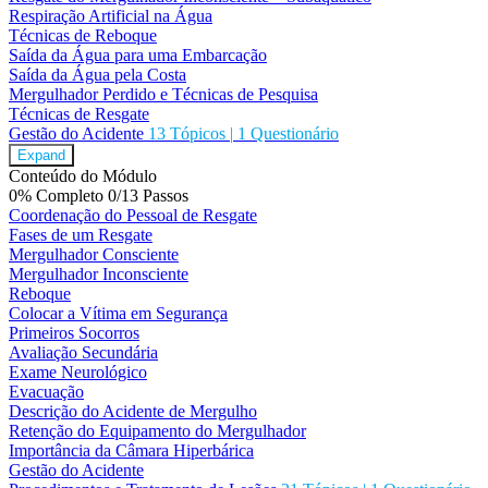
Respiração Artificial na Água
Técnicas de Reboque
Saída da Água para uma Embarcação
Saída da Água pela Costa
Mergulhador Perdido e Técnicas de Pesquisa
Técnicas de Resgate
Gestão do Acidente
13 Tópicos
|
1 Questionário
Expand
Conteúdo do Módulo
0% Completo
0/13 Passos
Coordenação do Pessoal de Resgate
Fases de um Resgate
Mergulhador Consciente
Mergulhador Inconsciente
Reboque
Colocar a Vítima em Segurança
Primeiros Socorros
Avaliação Secundária
Exame Neurológico
Evacuação
Descrição do Acidente de Mergulho
Retenção do Equipamento do Mergulhador
Importância da Câmara Hiperbárica
Gestão do Acidente