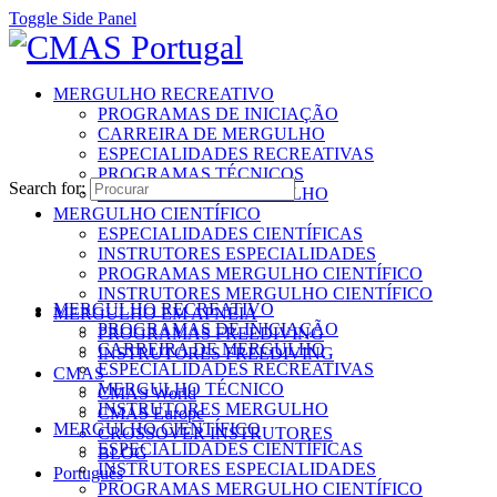
Toggle Side Panel
MERGULHO RECREATIVO
PROGRAMAS DE INICIAÇÃO
CARREIRA DE MERGULHO
ESPECIALIDADES RECREATIVAS
PROGRAMAS TÉCNICOS
Search for:
INSTRUTORES MERGULHO
MERGULHO CIENTÍFICO
ESPECIALIDADES CIENTÍFICAS
INSTRUTORES ESPECIALIDADES
PROGRAMAS MERGULHO CIENTÍFICO
INSTRUTORES MERGULHO CIENTÍFICO
MERGULHO RECREATIVO
MERGULHO EM APNEIA
PROGRAMAS DE INICIAÇÃO
PROGRAMAS FREEDIVING
CARREIRA DE MERGULHO
INSTRUTORES FREEDIVING
ESPECIALIDADES RECREATIVAS
CMAS
MERGULHO TÉCNICO
CMAS World
INSTRUTORES MERGULHO
CMAS Europe
MERGULHO CIENTÍFICO
CROSSOVER INSTRUTORES
ESPECIALIDADES CIENTÍFICAS
BLOG
INSTRUTORES ESPECIALIDADES
Português
PROGRAMAS MERGULHO CIENTÍFICO