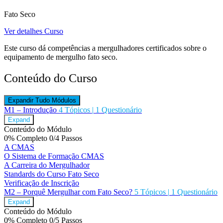
Fato Seco
Ver detalhes Curso
Este curso dá competências a mergulhadores certificados sobre o
equipamento de mergulho fato seco.
Conteúdo do Curso
Expandir Tudo
Módulos
M1 – Introdução
4 Tópicos
|
1 Questionário
Expand
Conteúdo do Módulo
0% Completo
0/4 Passos
A CMAS
O Sistema de Formação CMAS
A Carreira do Mergulhador
Standards do Curso Fato Seco
Verificação de Inscrição
M2 – Porquê Mergulhar com Fato Seco?
5 Tópicos
|
1 Questionário
Expand
Conteúdo do Módulo
0% Completo
0/5 Passos