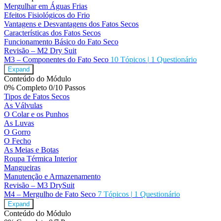
Mergulhar em Águas Frias
Efeitos Fisiológicos do Frio
Vantagens e Desvantagens dos Fatos Secos
Características dos Fatos Secos
Funcionamento Básico do Fato Seco
Revisão – M2 Dry Suit
M3 – Componentes do Fato Seco
10 Tópicos
|
1 Questionário
Expand
Conteúdo do Módulo
0% Completo
0/10 Passos
Tipos de Fatos Secos
As Válvulas
O Colar e os Punhos
As Luvas
O Gorro
O Fecho
As Meias e Botas
Roupa Térmica Interior
Mangueiras
Manutenção e Armazenamento
Revisão – M3 DrySuit
M4 – Mergulho de Fato Seco
7 Tópicos
|
1 Questionário
Expand
Conteúdo do Módulo