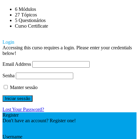
6 Módulos
27 Tópicos
5 Questionários
Curso Certificate
Login
Accessing this curso requires a login. Please enter your credentials
below!
Email Address
Senha
Manter sessão
Lost Your Password?
Register
Don't have an account? Register one!
Register an Account
Username