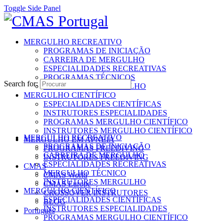
Toggle Side Panel
MERGULHO RECREATIVO
PROGRAMAS DE INICIAÇÃO
CARREIRA DE MERGULHO
ESPECIALIDADES RECREATIVAS
PROGRAMAS TÉCNICOS
Search for:
INSTRUTORES MERGULHO
MERGULHO CIENTÍFICO
ESPECIALIDADES CIENTÍFICAS
INSTRUTORES ESPECIALIDADES
PROGRAMAS MERGULHO CIENTÍFICO
INSTRUTORES MERGULHO CIENTÍFICO
MERGULHO RECREATIVO
MERGULHO EM APNEIA
PROGRAMAS DE INICIAÇÃO
PROGRAMAS FREEDIVING
CARREIRA DE MERGULHO
INSTRUTORES FREEDIVING
ESPECIALIDADES RECREATIVAS
CMAS
MERGULHO TÉCNICO
CMAS World
INSTRUTORES MERGULHO
CMAS Europe
MERGULHO CIENTÍFICO
CROSSOVER INSTRUTORES
ESPECIALIDADES CIENTÍFICAS
BLOG
INSTRUTORES ESPECIALIDADES
Português
PROGRAMAS MERGULHO CIENTÍFICO