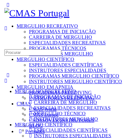
Toggle
Side
Panel
MERGULHO RECREATIVO
PROGRAMAS DE INICIAÇÃO
CARREIRA DE MERGULHO
ESPECIALIDADES RECREATIVAS
PROGRAMAS TÉCNICOS
Search
INSTRUTORES MERGULHO
for:
MERGULHO CIENTÍFICO
ESPECIALIDADES CIENTÍFICAS
INSTRUTORES ESPECIALIDADES
PROGRAMAS MERGULHO CIENTÍFICO
INSTRUTORES MERGULHO CIENTÍFICO
MERGULHO EM APNEIA
MERGULHO RECREATIVO
PROGRAMAS FREEDIVING
PROGRAMAS DE INICIAÇÃO
INSTRUTORES FREEDIVING
CARREIRA DE MERGULHO
CMAS
ESPECIALIDADES RECREATIVAS
CMAS World
MERGULHO TÉCNICO
CMAS Europe
INSTRUTORES MERGULHO
CROSSOVER INSTRUTORES
MERGULHO CIENTÍFICO
BLOG
ESPECIALIDADES CIENTÍFICAS
Português
INSTRUTORES ESPECIALIDADES