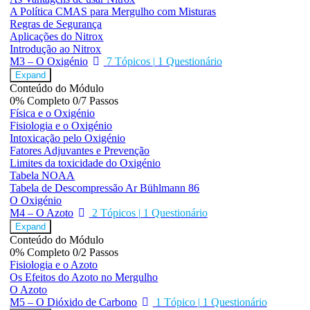
A Política CMAS para Mergulho com Misturas
Regras de Segurança
Aplicações do Nitrox
Introdução ao Nitrox
M3 – O Oxigénio
7 Tópicos
|
1 Questionário
Expand
Conteúdo do Módulo
0% Completo
0/7 Passos
Física e o Oxigénio
Fisiologia e o Oxigénio
Intoxicação pelo Oxigénio
Fatores Adjuvantes e Prevenção
Limites da toxicidade do Oxigénio
Tabela NOAA
Tabela de Descompressão Ar Bühlmann 86
O Oxigénio
M4 – O Azoto
2 Tópicos
|
1 Questionário
Expand
Conteúdo do Módulo
0% Completo
0/2 Passos
Fisiologia e o Azoto
Os Efeitos do Azoto no Mergulho
O Azoto
M5 – O Dióxido de Carbono
1 Tópico
|
1 Questionário