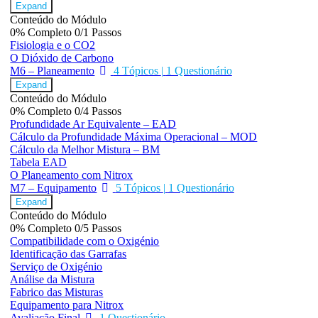
Expand
Conteúdo do Módulo
0% Completo
0/1 Passos
Fisiologia e o CO2
O Dióxido de Carbono
M6 – Planeamento
4 Tópicos
|
1 Questionário
Expand
Conteúdo do Módulo
0% Completo
0/4 Passos
Profundidade Ar Equivalente – EAD
Cálculo da Profundidade Máxima Operacional – MOD
Cálculo da Melhor Mistura – BM
Tabela EAD
O Planeamento com Nitrox
M7 – Equipamento
5 Tópicos
|
1 Questionário
Expand
Conteúdo do Módulo
0% Completo
0/5 Passos
Compatibilidade com o Oxigénio
Identificação das Garrafas
Serviço de Oxigénio
Análise da Mistura
Fabrico das Misturas
Equipamento para Nitrox
Avaliação Final
1 Questionário