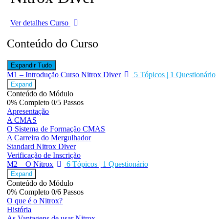
Ver detalhes Curso
Conteúdo do Curso
Expandir Tudo
Módulos
M1 – Introdução Curso Nitrox Diver
5 Tópicos
|
1 Questionário
Expand
Conteúdo do Módulo
0% Completo
0/5 Passos
Apresentação
A CMAS
O Sistema de Formação CMAS
A Carreira do Mergulhador
Standard Nitrox Diver
Verificação de Inscrição
M2 – O Nitrox
6 Tópicos
|
1 Questionário
Expand
Conteúdo do Módulo
0% Completo
0/6 Passos
O que é o Nitrox?
História
As Vantagens de usar Nitrox