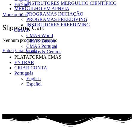
INSTRUTORES MERGULHO CIENTÍFICO
Español
MERGULHO EM APNEIA
PROGRAMAS INICIAÇÃO
More options
PROGRAMAS FREEDIVING
INSTRUTORES FREEDIVING
Shopping Cart
CMAS
CMAS World
Nenhum produto no carrinho.
CMAS Europe
CMAS Portugal
Entrar
Criar Conta
Escolas & Centros
PLATAFORMA CMAS
ENTRAR
CRIAR CONTA
Português
English
Español