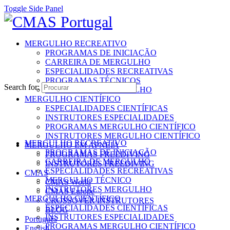
Toggle Side Panel
MERGULHO RECREATIVO
PROGRAMAS DE INICIAÇÃO
CARREIRA DE MERGULHO
ESPECIALIDADES RECREATIVAS
PROGRAMAS TÉCNICOS
Search for:
INSTRUTORES MERGULHO
MERGULHO CIENTÍFICO
ESPECIALIDADES CIENTÍFICAS
INSTRUTORES ESPECIALIDADES
PROGRAMAS MERGULHO CIENTÍFICO
INSTRUTORES MERGULHO CIENTÍFICO
MERGULHO RECREATIVO
MERGULHO EM APNEIA
PROGRAMAS DE INICIAÇÃO
PROGRAMAS FREEDIVING
CARREIRA DE MERGULHO
INSTRUTORES FREEDIVING
ESPECIALIDADES RECREATIVAS
CMAS
MERGULHO TÉCNICO
CMAS World
INSTRUTORES MERGULHO
CMAS Europe
MERGULHO CIENTÍFICO
CROSSOVER INSTRUTORES
ESPECIALIDADES CIENTÍFICAS
BLOG
INSTRUTORES ESPECIALIDADES
Português
PROGRAMAS MERGULHO CIENTÍFICO
English