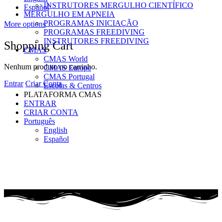
INSTRUTORES MERGULHO CIENTÍFICO
Español
MERGULHO EM APNEIA
PROGRAMAS INICIAÇÃO
More options
PROGRAMAS FREEDIVING
INSTRUTORES FREEDIVING
Shopping Cart
CMAS
CMAS World
Nenhum produto no carrinho.
CMAS Europe
CMAS Portugal
Entrar
Criar Conta
Escolas & Centros
PLATAFORMA CMAS
ENTRAR
CRIAR CONTA
Português
English
Español