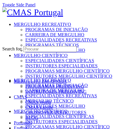
Toggle Side Panel
MERGULHO RECREATIVO
PROGRAMAS DE INICIAÇÃO
CARREIRA DE MERGULHO
ESPECIALIDADES RECREATIVAS
PROGRAMAS TÉCNICOS
Search for:
INSTRUTORES MERGULHO
MERGULHO CIENTÍFICO
ESPECIALIDADES CIENTÍFICAS
INSTRUTORES ESPECIALIDADES
PROGRAMAS MERGULHO CIENTÍFICO
INSTRUTORES MERGULHO CIENTÍFICO
MERGULHO RECREATIVO
MERGULHO EM APNEIA
PROGRAMAS DE INICIAÇÃO
PROGRAMAS FREEDIVING
CARREIRA DE MERGULHO
INSTRUTORES FREEDIVING
ESPECIALIDADES RECREATIVAS
CMAS
MERGULHO TÉCNICO
CMAS World
INSTRUTORES MERGULHO
CMAS Europe
MERGULHO CIENTÍFICO
CROSSOVER INSTRUTORES
ESPECIALIDADES CIENTÍFICAS
BLOG
INSTRUTORES ESPECIALIDADES
Português
PROGRAMAS MERGULHO CIENTÍFICO
English