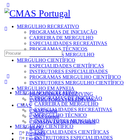
Toggle
Side
Panel
MERGULHO RECREATIVO
PROGRAMAS DE INICIAÇÃO
CARREIRA DE MERGULHO
ESPECIALIDADES RECREATIVAS
PROGRAMAS TÉCNICOS
Search
INSTRUTORES MERGULHO
for:
MERGULHO CIENTÍFICO
ESPECIALIDADES CIENTÍFICAS
INSTRUTORES ESPECIALIDADES
PROGRAMAS MERGULHO CIENTÍFICO
INSTRUTORES MERGULHO CIENTÍFICO
MERGULHO EM APNEIA
MERGULHO RECREATIVO
PROGRAMAS FREEDIVING
PROGRAMAS DE INICIAÇÃO
INSTRUTORES FREEDIVING
CARREIRA DE MERGULHO
CMAS
ESPECIALIDADES RECREATIVAS
CMAS World
MERGULHO TÉCNICO
CMAS Europe
INSTRUTORES MERGULHO
CROSSOVER INSTRUTORES
MERGULHO CIENTÍFICO
BLOG
ESPECIALIDADES CIENTÍFICAS
Português
INSTRUTORES ESPECIALIDADES
English