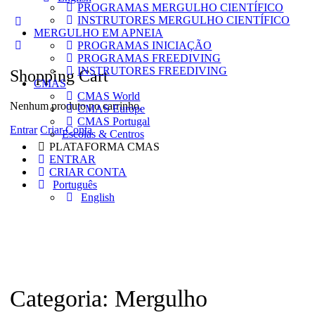
PROGRAMAS MERGULHO CIENTÍFICO
INSTRUTORES MERGULHO CIENTÍFICO
More
MERGULHO EM APNEIA
options
PROGRAMAS INICIAÇÃO
PROGRAMAS FREEDIVING
INSTRUTORES FREEDIVING
Shopping Cart
CMAS
CMAS World
Nenhum produto no carrinho.
CMAS Europe
CMAS Portugal
Entrar
Criar Conta
Escolas & Centros
PLATAFORMA CMAS
ENTRAR
CRIAR CONTA
Português
English
Categoria:
Mergulho