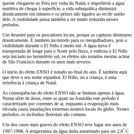
quente chegarem ao Peru por volta do Natal, e impedirem a água
nutritiva de chegar à superfície, a vida subaquática diminuirá
drasticamente em número e os peixes não ligados ao recife sairão
dele. A visibilidade passa também a ser muito reduzida nesses
períodos.
Um desastre para os pescadores locais, porque as capturas diminuem
drasticamente. É também incómodo para os mergulhadores, pois a
visibilidade durante o El Niño é muito má. A água turva é
transportada de longe para o Norte pelo fluxo, e embora o El Niño
seja iniciado no hemisfério sul, os efeitos são notados mesmo acima
de São Francisco durante os anos mais severos.
O início do efeito ENSO é notado no final do ano. É também aqui
que deve o seu nome espanhol. El Niño, ou a criança, é uma
referência à criança de Natal.
As consequências do efeito ENSO não se limitam apenas à água.
Numa série de áreas, entre as quais na Austrália este período é
caracterizado por correntes de ar, enquanto a evaporação mais
elevada causa inundações extremas noutros locais do globo. Nestes
períodos, os incêndios florestais são comuns.
Um dos casos mais graves do efeito ENSO teve lugar nos anos de
°
1997-1998. A temperatura da água tinha aumentado para ser 2,8
C