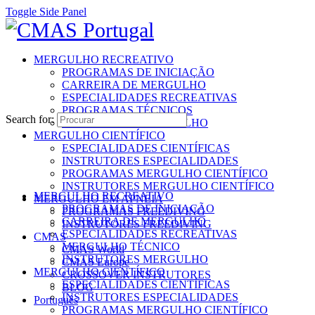
Toggle Side Panel
MERGULHO RECREATIVO
PROGRAMAS DE INICIAÇÃO
CARREIRA DE MERGULHO
ESPECIALIDADES RECREATIVAS
PROGRAMAS TÉCNICOS
Search for:
INSTRUTORES MERGULHO
MERGULHO CIENTÍFICO
ESPECIALIDADES CIENTÍFICAS
INSTRUTORES ESPECIALIDADES
PROGRAMAS MERGULHO CIENTÍFICO
INSTRUTORES MERGULHO CIENTÍFICO
MERGULHO RECREATIVO
MERGULHO EM APNEIA
PROGRAMAS DE INICIAÇÃO
PROGRAMAS FREEDIVING
CARREIRA DE MERGULHO
INSTRUTORES FREEDIVING
ESPECIALIDADES RECREATIVAS
CMAS
MERGULHO TÉCNICO
CMAS World
INSTRUTORES MERGULHO
CMAS Europe
MERGULHO CIENTÍFICO
CROSSOVER INSTRUTORES
ESPECIALIDADES CIENTÍFICAS
BLOG
INSTRUTORES ESPECIALIDADES
Português
PROGRAMAS MERGULHO CIENTÍFICO