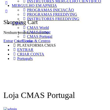
INSTRUTORES MERGULHO CIENTÍFICO
More
MERGULHO EM APNEIA
options
PROGRAMAS INICIAÇÃO
PROGRAMAS FREEDIVING
INSTRUTORES FREEDIVING
Shopping Cart
CMAS
CMAS World
CMAS Europe
Nenhum produto no carrinho.
CMAS Portugal
Entrar
Criar Conta
Escolas & Centros
PLATAFORMA CMAS
ENTRAR
CRIAR CONTA
Português
Loja CMAS Portugal