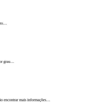
laro…
aior grau…
rão encontrar mais informações…