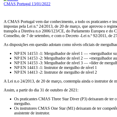
CMAS Portugal
13/01/2022
A CMAS Portugal vem dar conhecimento, a todo os praticantes e ins
impostas pela Lei n.º 24/2013, de 20 de março, que aprovou o regime
transpôs a Diretiva n.o 2006/123/CE, do Parlamento Europeu e do C
Conselho, de 7 de setembro, e com o Decreto -Lei n.º 92/2011, de 27
As disposições em questão adotam como níveis oficiais de mergulhado
NP EN 14153 -1: Mergulhador de nível 1 — «mergulhador su
NP EN 14153 -2: Mergulhador de nível 2 — «mergulhador a
NP EN 14153 -3: Mergulhador de nível 3 — «líder de mergul
NP EN 14413 -1: Instrutor de mergulho de nível 1
NP EN 14413 -2: Instrutor de mergulho de nível 2
A Lei n.o 24/2013, de 20 de março, contempla ainda o instrutor de me
Assim, a partir do dia 31 de outubro de 2021:
Os praticantes CMAS Three Star Diver (P3) deixaram de ter com
mergulho.
Os instrutores CMAS One Star (M1) deixaram de ter competênc
assistente de instrutor.