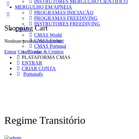
INSTRUTORES MERGULHO CIENTÍFICO
More
MERGULHO EM APNEIA
options
PROGRAMAS INICIAÇÃO
PROGRAMAS FREEDIVING
INSTRUTORES FREEDIVING
Shopping Cart
CMAS
CMAS World
CMAS Europe
Nenhum produto no carrinho.
CMAS Portugal
Entrar
Criar Conta
Escolas & Centros
PLATAFORMA CMAS
ENTRAR
CRIAR CONTA
Português
Regime Transitório