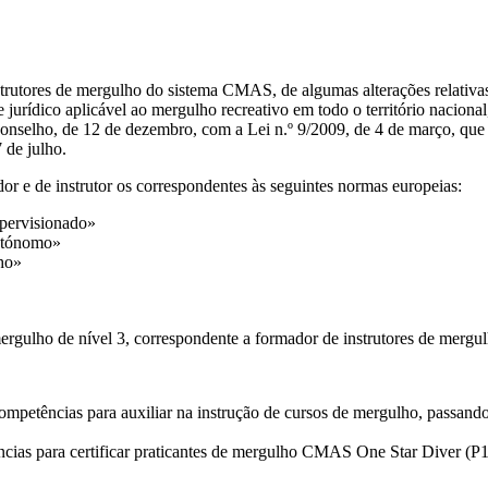
trutores de mergulho do sistema CMAS, de algumas alterações relativa
 jurídico aplicável ao mergulho recreativo em todo o território nacion
onselho, de 12 de dezembro, com a Lei n.º 9/2009, de 4 de março, que
 de julho.
r e de instrutor os correspondentes às seguintes normas europeias:
pervisionado»
utónomo»
ho»
rgulho de nível 3, correspondente a formador de instrutores de mergulh
petências para auxiliar na instrução de cursos de mergulho, passando 
ias para certificar praticantes de mergulho CMAS One Star Diver (P1)