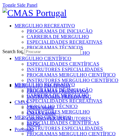
Toggle Side Panel
MERGULHO RECREATIVO
PROGRAMAS DE INICIAÇÃO
CARREIRA DE MERGULHO
ESPECIALIDADES RECREATIVAS
PROGRAMAS TÉCNICOS
Search for:
INSTRUTORES MERGULHO
MERGULHO CIENTÍFICO
ESPECIALIDADES CIENTÍFICAS
INSTRUTORES ESPECIALIDADES
PROGRAMAS MERGULHO CIENTÍFICO
INSTRUTORES MERGULHO CIENTÍFICO
MERGULHO RECREATIVO
MERGULHO EM APNEIA
PROGRAMAS DE INICIAÇÃO
PROGRAMAS FREEDIVING
CARREIRA DE MERGULHO
INSTRUTORES FREEDIVING
ESPECIALIDADES RECREATIVAS
CMAS
MERGULHO TÉCNICO
CMAS World
INSTRUTORES MERGULHO
CMAS Europe
MERGULHO CIENTÍFICO
CROSSOVER INSTRUTORES
ESPECIALIDADES CIENTÍFICAS
BLOG
INSTRUTORES ESPECIALIDADES
Português
PROGRAMAS MERGULHO CIENTÍFICO