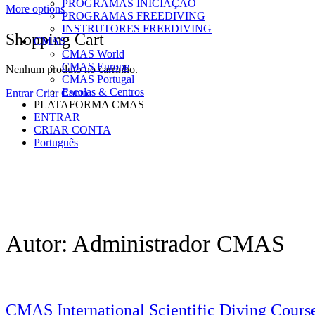
PROGRAMAS INICIAÇÃO
More options
PROGRAMAS FREEDIVING
INSTRUTORES FREEDIVING
Shopping Cart
CMAS
CMAS World
CMAS Europe
Nenhum produto no carrinho.
CMAS Portugal
Escolas & Centros
Entrar
Criar Conta
PLATAFORMA CMAS
ENTRAR
CRIAR CONTA
Português
Autor:
Administrador CMAS
CMAS International Scientific Diving Cours