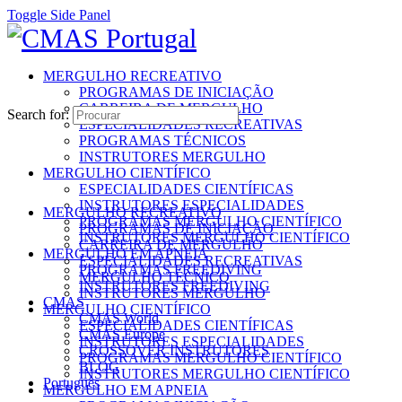
Toggle Side Panel
MERGULHO RECREATIVO
PROGRAMAS DE INICIAÇÃO
CARREIRA DE MERGULHO
Search for:
ESPECIALIDADES RECREATIVAS
PROGRAMAS TÉCNICOS
INSTRUTORES MERGULHO
MERGULHO CIENTÍFICO
ESPECIALIDADES CIENTÍFICAS
INSTRUTORES ESPECIALIDADES
MERGULHO RECREATIVO
PROGRAMAS MERGULHO CIENTÍFICO
PROGRAMAS DE INICIAÇÃO
INSTRUTORES MERGULHO CIENTÍFICO
CARREIRA DE MERGULHO
MERGULHO EM APNEIA
ESPECIALIDADES RECREATIVAS
PROGRAMAS FREEDIVING
MERGULHO TÉCNICO
INSTRUTORES FREEDIVING
INSTRUTORES MERGULHO
CMAS
MERGULHO CIENTÍFICO
CMAS World
ESPECIALIDADES CIENTÍFICAS
CMAS Europe
INSTRUTORES ESPECIALIDADES
CROSSOVER INSTRUTORES
PROGRAMAS MERGULHO CIENTÍFICO
BLOG
INSTRUTORES MERGULHO CIENTÍFICO
Português
MERGULHO EM APNEIA