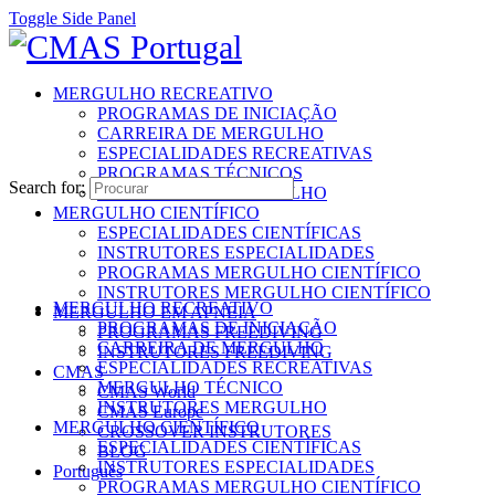
Toggle Side Panel
MERGULHO RECREATIVO
PROGRAMAS DE INICIAÇÃO
CARREIRA DE MERGULHO
ESPECIALIDADES RECREATIVAS
PROGRAMAS TÉCNICOS
Search for:
INSTRUTORES MERGULHO
MERGULHO CIENTÍFICO
ESPECIALIDADES CIENTÍFICAS
INSTRUTORES ESPECIALIDADES
PROGRAMAS MERGULHO CIENTÍFICO
INSTRUTORES MERGULHO CIENTÍFICO
MERGULHO RECREATIVO
MERGULHO EM APNEIA
PROGRAMAS DE INICIAÇÃO
PROGRAMAS FREEDIVING
CARREIRA DE MERGULHO
INSTRUTORES FREEDIVING
ESPECIALIDADES RECREATIVAS
CMAS
MERGULHO TÉCNICO
CMAS World
INSTRUTORES MERGULHO
CMAS Europe
MERGULHO CIENTÍFICO
CROSSOVER INSTRUTORES
ESPECIALIDADES CIENTÍFICAS
BLOG
INSTRUTORES ESPECIALIDADES
Português
PROGRAMAS MERGULHO CIENTÍFICO