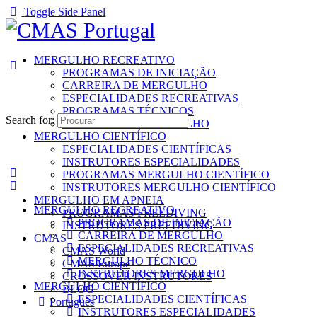
Toggle Side Panel
MERGULHO RECREATIVO
PROGRAMAS DE INICIAÇÃO
CARREIRA DE MERGULHO
ESPECIALIDADES RECREATIVAS
PROGRAMAS TÉCNICOS
Search for:
INSTRUTORES MERGULHO
MERGULHO CIENTÍFICO
ESPECIALIDADES CIENTÍFICAS
INSTRUTORES ESPECIALIDADES
PROGRAMAS MERGULHO CIENTÍFICO
INSTRUTORES MERGULHO CIENTÍFICO
MERGULHO EM APNEIA
MERGULHO RECREATIVO
PROGRAMAS FREEDIVING
PROGRAMAS DE INICIAÇÃO
INSTRUTORES FREEDIVING
CARREIRA DE MERGULHO
CMAS
ESPECIALIDADES RECREATIVAS
CMAS World
MERGULHO TÉCNICO
CMAS Europe
INSTRUTORES MERGULHO
CROSSOVER INSTRUTORES
MERGULHO CIENTÍFICO
BLOG
ESPECIALIDADES CIENTÍFICAS
Português
INSTRUTORES ESPECIALIDADES