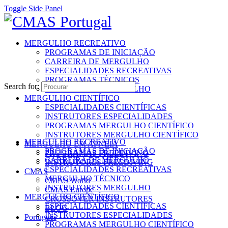
Toggle Side Panel
MERGULHO RECREATIVO
PROGRAMAS DE INICIAÇÃO
CARREIRA DE MERGULHO
ESPECIALIDADES RECREATIVAS
PROGRAMAS TÉCNICOS
Search for:
INSTRUTORES MERGULHO
MERGULHO CIENTÍFICO
ESPECIALIDADES CIENTÍFICAS
INSTRUTORES ESPECIALIDADES
PROGRAMAS MERGULHO CIENTÍFICO
INSTRUTORES MERGULHO CIENTÍFICO
MERGULHO RECREATIVO
MERGULHO EM APNEIA
PROGRAMAS DE INICIAÇÃO
PROGRAMAS FREEDIVING
CARREIRA DE MERGULHO
INSTRUTORES FREEDIVING
ESPECIALIDADES RECREATIVAS
CMAS
MERGULHO TÉCNICO
CMAS World
INSTRUTORES MERGULHO
CMAS Europe
MERGULHO CIENTÍFICO
CROSSOVER INSTRUTORES
ESPECIALIDADES CIENTÍFICAS
BLOG
INSTRUTORES ESPECIALIDADES
Português
PROGRAMAS MERGULHO CIENTÍFICO