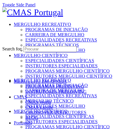
Toggle Side Panel
MERGULHO RECREATIVO
PROGRAMAS DE INICIAÇÃO
CARREIRA DE MERGULHO
ESPECIALIDADES RECREATIVAS
PROGRAMAS TÉCNICOS
Search for:
INSTRUTORES MERGULHO
MERGULHO CIENTÍFICO
ESPECIALIDADES CIENTÍFICAS
INSTRUTORES ESPECIALIDADES
PROGRAMAS MERGULHO CIENTÍFICO
INSTRUTORES MERGULHO CIENTÍFICO
MERGULHO RECREATIVO
MERGULHO EM APNEIA
PROGRAMAS DE INICIAÇÃO
PROGRAMAS FREEDIVING
CARREIRA DE MERGULHO
INSTRUTORES FREEDIVING
ESPECIALIDADES RECREATIVAS
CMAS
MERGULHO TÉCNICO
CMAS World
INSTRUTORES MERGULHO
CMAS Europe
MERGULHO CIENTÍFICO
CROSSOVER INSTRUTORES
ESPECIALIDADES CIENTÍFICAS
BLOG
INSTRUTORES ESPECIALIDADES
Português
PROGRAMAS MERGULHO CIENTÍFICO