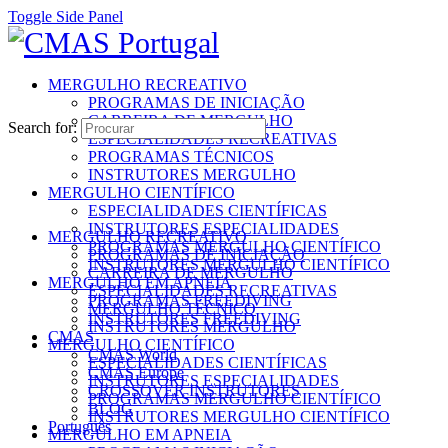
Toggle Side Panel
MERGULHO RECREATIVO
PROGRAMAS DE INICIAÇÃO
CARREIRA DE MERGULHO
Search for:
ESPECIALIDADES RECREATIVAS
PROGRAMAS TÉCNICOS
INSTRUTORES MERGULHO
MERGULHO CIENTÍFICO
ESPECIALIDADES CIENTÍFICAS
INSTRUTORES ESPECIALIDADES
MERGULHO RECREATIVO
PROGRAMAS MERGULHO CIENTÍFICO
PROGRAMAS DE INICIAÇÃO
INSTRUTORES MERGULHO CIENTÍFICO
CARREIRA DE MERGULHO
MERGULHO EM APNEIA
ESPECIALIDADES RECREATIVAS
PROGRAMAS FREEDIVING
MERGULHO TÉCNICO
INSTRUTORES FREEDIVING
INSTRUTORES MERGULHO
CMAS
MERGULHO CIENTÍFICO
CMAS World
ESPECIALIDADES CIENTÍFICAS
CMAS Europe
INSTRUTORES ESPECIALIDADES
CROSSOVER INSTRUTORES
PROGRAMAS MERGULHO CIENTÍFICO
BLOG
INSTRUTORES MERGULHO CIENTÍFICO
Português
MERGULHO EM APNEIA