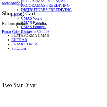
PROGRAMAS INICIAÇÃO
More options
PROGRAMAS FREEDIVING
INSTRUTORES FREEDIVING
Shopping Cart
CMAS
CMAS World
CMAS Europe
Nenhum produto no carrinho.
CMAS Portugal
Escolas & Centros
Entrar
Criar Conta
PLATAFORMA CMAS
ENTRAR
CRIAR CONTA
Português
Two Star Diver