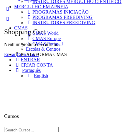
INSTRUTORES MERGULHO CIENTÍFICO
MERGULHO EM APNEIA
More
PROGRAMAS INICIAÇÃO
options
PROGRAMAS FREEDIVING
INSTRUTORES FREEDIVING
CMAS
Shopping Cart
CMAS World
CMAS Europe
CMAS Portugal
Nenhum produto no carrinho.
Escolas & Centros
Entrar
Criar Conta
PLATAFORMA CMAS
ENTRAR
CRIAR CONTA
Português
English
Cursos
Procurar