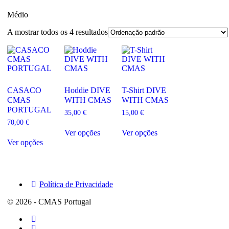
Médio
A mostrar todos os 4 resultados
CASACO
Hoddie DIVE
T-Shirt DIVE
CMAS
WITH CMAS
WITH CMAS
PORTUGAL
35,00
€
15,00
€
70,00
€
This
This
Ver opções
Ver opções
product
product
This
Ver opções
has
has
product
multiple
multiple
has
variants.
variants.
multiple
The
The
variants.
options
options
The
Política de Privacidade
may
may
options
be
be
may
© 2026 - CMAS Portugal
chosen
chosen
be
on
on
chosen
the
the
on