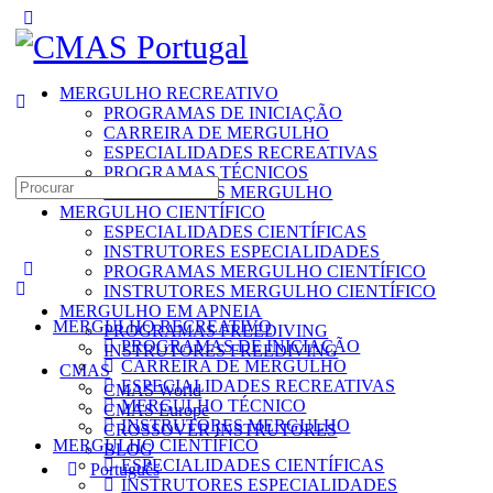
Toggle
Side
Panel
MERGULHO RECREATIVO
PROGRAMAS DE INICIAÇÃO
CARREIRA DE MERGULHO
ESPECIALIDADES RECREATIVAS
PROGRAMAS TÉCNICOS
Search
INSTRUTORES MERGULHO
for:
MERGULHO CIENTÍFICO
ESPECIALIDADES CIENTÍFICAS
INSTRUTORES ESPECIALIDADES
PROGRAMAS MERGULHO CIENTÍFICO
INSTRUTORES MERGULHO CIENTÍFICO
MERGULHO EM APNEIA
MERGULHO RECREATIVO
PROGRAMAS FREEDIVING
PROGRAMAS DE INICIAÇÃO
INSTRUTORES FREEDIVING
CARREIRA DE MERGULHO
CMAS
ESPECIALIDADES RECREATIVAS
CMAS World
MERGULHO TÉCNICO
CMAS Europe
INSTRUTORES MERGULHO
CROSSOVER INSTRUTORES
MERGULHO CIENTÍFICO
BLOG
ESPECIALIDADES CIENTÍFICAS
Português
INSTRUTORES ESPECIALIDADES