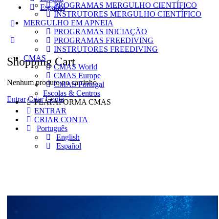
PROGRAMAS MERGULHO CIENTÍFICO
Español
INSTRUTORES MERGULHO CIENTÍFICO
MERGULHO EM APNEIA
More
PROGRAMAS INICIAÇÃO
options
PROGRAMAS FREEDIVING
INSTRUTORES FREEDIVING
CMAS
Shopping Cart
CMAS World
CMAS Europe
Nenhum produto no carrinho.
CMAS Portugal
Escolas & Centros
Entrar
Criar Conta
PLATAFORMA CMAS
ENTRAR
CRIAR CONTA
Português
English
Español