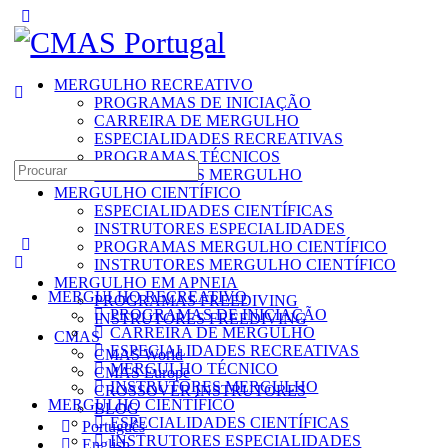
Toggle
Side
Panel
MERGULHO RECREATIVO
PROGRAMAS DE INICIAÇÃO
CARREIRA DE MERGULHO
ESPECIALIDADES RECREATIVAS
PROGRAMAS TÉCNICOS
Search
INSTRUTORES MERGULHO
for:
MERGULHO CIENTÍFICO
ESPECIALIDADES CIENTÍFICAS
INSTRUTORES ESPECIALIDADES
PROGRAMAS MERGULHO CIENTÍFICO
INSTRUTORES MERGULHO CIENTÍFICO
MERGULHO EM APNEIA
MERGULHO RECREATIVO
PROGRAMAS FREEDIVING
PROGRAMAS DE INICIAÇÃO
INSTRUTORES FREEDIVING
CARREIRA DE MERGULHO
CMAS
ESPECIALIDADES RECREATIVAS
CMAS World
MERGULHO TÉCNICO
CMAS Europe
INSTRUTORES MERGULHO
CROSSOVER INSTRUTORES
MERGULHO CIENTÍFICO
BLOG
ESPECIALIDADES CIENTÍFICAS
Português
INSTRUTORES ESPECIALIDADES
English