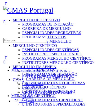
Toggle
Side
Panel
MERGULHO RECREATIVO
PROGRAMAS DE INICIAÇÃO
CARREIRA DE MERGULHO
ESPECIALIDADES RECREATIVAS
PROGRAMAS TÉCNICOS
Search
INSTRUTORES MERGULHO
for:
MERGULHO CIENTÍFICO
ESPECIALIDADES CIENTÍFICAS
INSTRUTORES ESPECIALIDADES
PROGRAMAS MERGULHO CIENTÍFICO
INSTRUTORES MERGULHO CIENTÍFICO
MERGULHO EM APNEIA
MERGULHO RECREATIVO
PROGRAMAS FREEDIVING
PROGRAMAS DE INICIAÇÃO
INSTRUTORES FREEDIVING
CARREIRA DE MERGULHO
CMAS
ESPECIALIDADES RECREATIVAS
CMAS World
MERGULHO TÉCNICO
CMAS Europe
INSTRUTORES MERGULHO
CROSSOVER INSTRUTORES
MERGULHO CIENTÍFICO
BLOG
ESPECIALIDADES CIENTÍFICAS
Português
INSTRUTORES ESPECIALIDADES