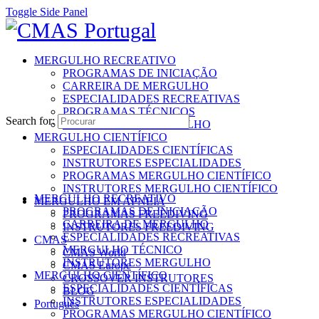
Toggle Side Panel
MERGULHO RECREATIVO
PROGRAMAS DE INICIAÇÃO
CARREIRA DE MERGULHO
ESPECIALIDADES RECREATIVAS
PROGRAMAS TÉCNICOS
Search for:
INSTRUTORES MERGULHO
MERGULHO CIENTÍFICO
ESPECIALIDADES CIENTÍFICAS
INSTRUTORES ESPECIALIDADES
PROGRAMAS MERGULHO CIENTÍFICO
INSTRUTORES MERGULHO CIENTÍFICO
MERGULHO RECREATIVO
MERGULHO EM APNEIA
PROGRAMAS DE INICIAÇÃO
PROGRAMAS FREEDIVING
CARREIRA DE MERGULHO
INSTRUTORES FREEDIVING
ESPECIALIDADES RECREATIVAS
CMAS
MERGULHO TÉCNICO
CMAS World
INSTRUTORES MERGULHO
CMAS Europe
MERGULHO CIENTÍFICO
CROSSOVER INSTRUTORES
ESPECIALIDADES CIENTÍFICAS
BLOG
INSTRUTORES ESPECIALIDADES
Português
PROGRAMAS MERGULHO CIENTÍFICO