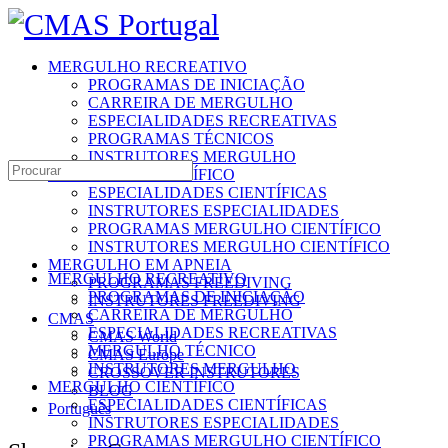
Toggle
Side
Panel
MERGULHO RECREATIVO
PROGRAMAS DE INICIAÇÃO
CARREIRA DE MERGULHO
ESPECIALIDADES RECREATIVAS
PROGRAMAS TÉCNICOS
INSTRUTORES MERGULHO
Search
MERGULHO CIENTÍFICO
for:
ESPECIALIDADES CIENTÍFICAS
INSTRUTORES ESPECIALIDADES
PROGRAMAS MERGULHO CIENTÍFICO
INSTRUTORES MERGULHO CIENTÍFICO
MERGULHO EM APNEIA
MERGULHO RECREATIVO
PROGRAMAS FREEDIVING
PROGRAMAS DE INICIAÇÃO
INSTRUTORES FREEDIVING
CARREIRA DE MERGULHO
CMAS
ESPECIALIDADES RECREATIVAS
CMAS World
MERGULHO TÉCNICO
CMAS Europe
INSTRUTORES MERGULHO
CROSSOVER INSTRUTORES
MERGULHO CIENTÍFICO
BLOG
ESPECIALIDADES CIENTÍFICAS
Português
INSTRUTORES ESPECIALIDADES
PROGRAMAS MERGULHO CIENTÍFICO
More