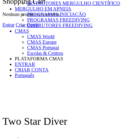
Shopping Cart
INSTRUTORES MERGULHO CIENTÍFICO
options
MERGULHO EM APNEIA
Nenhum produto no carrinho.
PROGRAMAS INICIAÇÃO
PROGRAMAS FREEDIVING
Entrar
Criar Conta
INSTRUTORES FREEDIVING
CMAS
CMAS World
CMAS Europe
CMAS Portugal
Escolas & Centros
PLATAFORMA CMAS
ENTRAR
CRIAR CONTA
Português
Two Star Diver