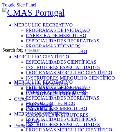
Toggle Side Panel
MERGULHO RECREATIVO
PROGRAMAS DE INICIAÇÃO
CARREIRA DE MERGULHO
ESPECIALIDADES RECREATIVAS
PROGRAMAS TÉCNICOS
Search for:
INSTRUTORES MERGULHO
MERGULHO CIENTÍFICO
ESPECIALIDADES CIENTÍFICAS
INSTRUTORES ESPECIALIDADES
PROGRAMAS MERGULHO CIENTÍFICO
INSTRUTORES MERGULHO CIENTÍFICO
MERGULHO RECREATIVO
MERGULHO EM APNEIA
PROGRAMAS DE INICIAÇÃO
PROGRAMAS FREEDIVING
CARREIRA DE MERGULHO
INSTRUTORES FREEDIVING
ESPECIALIDADES RECREATIVAS
CMAS
MERGULHO TÉCNICO
CMAS World
INSTRUTORES MERGULHO
CMAS Europe
MERGULHO CIENTÍFICO
CROSSOVER INSTRUTORES
ESPECIALIDADES CIENTÍFICAS
BLOG
INSTRUTORES ESPECIALIDADES
Português
PROGRAMAS MERGULHO CIENTÍFICO