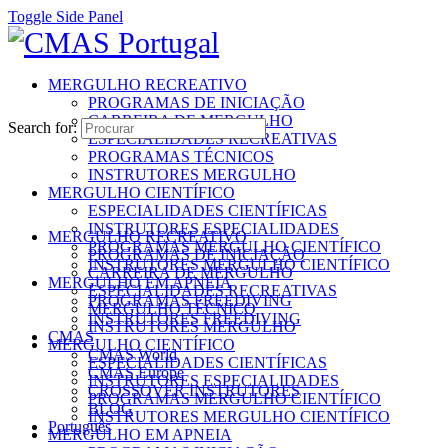
Toggle Side Panel
MERGULHO RECREATIVO
PROGRAMAS DE INICIAÇÃO
CARREIRA DE MERGULHO
Search for:
ESPECIALIDADES RECREATIVAS
PROGRAMAS TÉCNICOS
INSTRUTORES MERGULHO
MERGULHO CIENTÍFICO
ESPECIALIDADES CIENTÍFICAS
INSTRUTORES ESPECIALIDADES
MERGULHO RECREATIVO
PROGRAMAS MERGULHO CIENTÍFICO
PROGRAMAS DE INICIAÇÃO
INSTRUTORES MERGULHO CIENTÍFICO
CARREIRA DE MERGULHO
MERGULHO EM APNEIA
ESPECIALIDADES RECREATIVAS
PROGRAMAS FREEDIVING
MERGULHO TÉCNICO
INSTRUTORES FREEDIVING
INSTRUTORES MERGULHO
CMAS
MERGULHO CIENTÍFICO
CMAS World
ESPECIALIDADES CIENTÍFICAS
CMAS Europe
INSTRUTORES ESPECIALIDADES
CROSSOVER INSTRUTORES
PROGRAMAS MERGULHO CIENTÍFICO
BLOG
INSTRUTORES MERGULHO CIENTÍFICO
Português
MERGULHO EM APNEIA