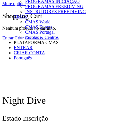
PROGRAMAS INICIAÇÃO
More options
PROGRAMAS FREEDIVING
INSTRUTORES FREEDIVING
Shopping Cart
CMAS
CMAS World
CMAS Europe
Nenhum produto no carrinho.
CMAS Portugal
Escolas & Centros
Entrar
Criar Conta
PLATAFORMA CMAS
ENTRAR
CRIAR CONTA
Português
Night Dive
Estado Inscrição