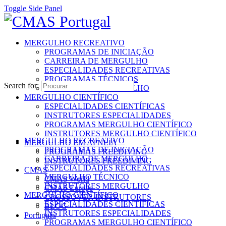
Toggle Side Panel
MERGULHO RECREATIVO
PROGRAMAS DE INICIAÇÃO
CARREIRA DE MERGULHO
ESPECIALIDADES RECREATIVAS
PROGRAMAS TÉCNICOS
Search for:
INSTRUTORES MERGULHO
MERGULHO CIENTÍFICO
ESPECIALIDADES CIENTÍFICAS
INSTRUTORES ESPECIALIDADES
PROGRAMAS MERGULHO CIENTÍFICO
INSTRUTORES MERGULHO CIENTÍFICO
MERGULHO RECREATIVO
MERGULHO EM APNEIA
PROGRAMAS DE INICIAÇÃO
PROGRAMAS FREEDIVING
CARREIRA DE MERGULHO
INSTRUTORES FREEDIVING
ESPECIALIDADES RECREATIVAS
CMAS
MERGULHO TÉCNICO
CMAS World
INSTRUTORES MERGULHO
CMAS Europe
MERGULHO CIENTÍFICO
CROSSOVER INSTRUTORES
ESPECIALIDADES CIENTÍFICAS
BLOG
INSTRUTORES ESPECIALIDADES
Português
PROGRAMAS MERGULHO CIENTÍFICO