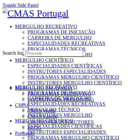
Toggle Side Panel
MERGULHO RECREATIVO
PROGRAMAS DE INICIAÇÃO
CARREIRA DE MERGULHO
ESPECIALIDADES RECREATIVAS
PROGRAMAS TÉCNICOS
Search for:
INSTRUTORES MERGULHO
MERGULHO CIENTÍFICO
ESPECIALIDADES CIENTÍFICAS
INSTRUTORES ESPECIALIDADES
PROGRAMAS MERGULHO CIENTÍFICO
INSTRUTORES MERGULHO CIENTÍFICO
MERGULHO RECREATIVO
MERGULHO EM APNEIA
PROGRAMAS DE INICIAÇÃO
PROGRAMAS FREEDIVING
CARREIRA DE MERGULHO
INSTRUTORES FREEDIVING
ESPECIALIDADES RECREATIVAS
CMAS
MERGULHO TÉCNICO
CMAS World
INSTRUTORES MERGULHO
CMAS Europe
MERGULHO CIENTÍFICO
CROSSOVER INSTRUTORES
ESPECIALIDADES CIENTÍFICAS
BLOG
INSTRUTORES ESPECIALIDADES
Português
PROGRAMAS MERGULHO CIENTÍFICO