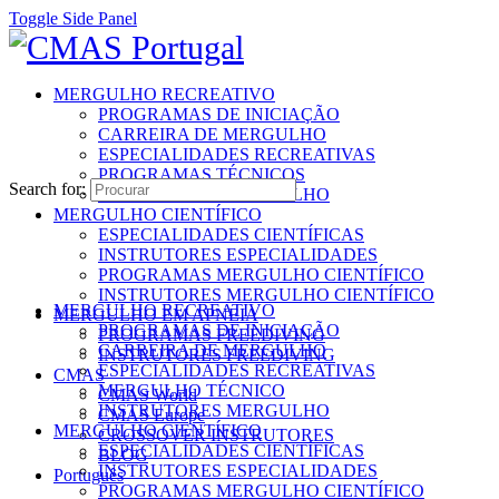
Toggle Side Panel
MERGULHO RECREATIVO
PROGRAMAS DE INICIAÇÃO
CARREIRA DE MERGULHO
ESPECIALIDADES RECREATIVAS
PROGRAMAS TÉCNICOS
Search for:
INSTRUTORES MERGULHO
MERGULHO CIENTÍFICO
ESPECIALIDADES CIENTÍFICAS
INSTRUTORES ESPECIALIDADES
PROGRAMAS MERGULHO CIENTÍFICO
INSTRUTORES MERGULHO CIENTÍFICO
MERGULHO RECREATIVO
MERGULHO EM APNEIA
PROGRAMAS DE INICIAÇÃO
PROGRAMAS FREEDIVING
CARREIRA DE MERGULHO
INSTRUTORES FREEDIVING
ESPECIALIDADES RECREATIVAS
CMAS
MERGULHO TÉCNICO
CMAS World
INSTRUTORES MERGULHO
CMAS Europe
MERGULHO CIENTÍFICO
CROSSOVER INSTRUTORES
ESPECIALIDADES CIENTÍFICAS
BLOG
INSTRUTORES ESPECIALIDADES
Português
PROGRAMAS MERGULHO CIENTÍFICO