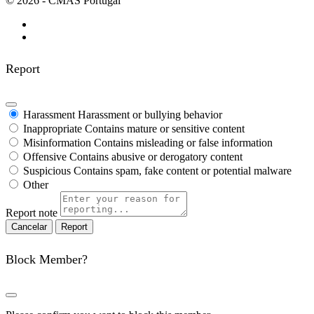
© 2026 - CMAS Portugal
Report
Harassment
Harassment or bullying behavior
Inappropriate
Contains mature or sensitive content
Misinformation
Contains misleading or false information
Offensive
Contains abusive or derogatory content
Suspicious
Contains spam, fake content or potential malware
Other
Report note
Report
Block Member?