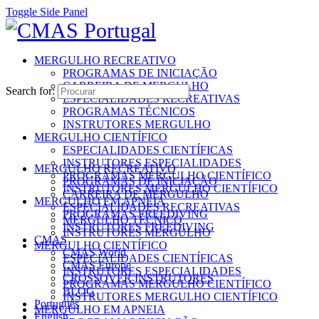
Toggle Side Panel
MERGULHO RECREATIVO
PROGRAMAS DE INICIAÇÃO
CARREIRA DE MERGULHO
Search for:
ESPECIALIDADES RECREATIVAS
PROGRAMAS TÉCNICOS
INSTRUTORES MERGULHO
MERGULHO CIENTÍFICO
ESPECIALIDADES CIENTÍFICAS
INSTRUTORES ESPECIALIDADES
MERGULHO RECREATIVO
PROGRAMAS MERGULHO CIENTÍFICO
PROGRAMAS DE INICIAÇÃO
INSTRUTORES MERGULHO CIENTÍFICO
CARREIRA DE MERGULHO
MERGULHO EM APNEIA
ESPECIALIDADES RECREATIVAS
PROGRAMAS FREEDIVING
MERGULHO TÉCNICO
INSTRUTORES FREEDIVING
INSTRUTORES MERGULHO
CMAS
MERGULHO CIENTÍFICO
CMAS World
ESPECIALIDADES CIENTÍFICAS
CMAS Europe
INSTRUTORES ESPECIALIDADES
CROSSOVER INSTRUTORES
PROGRAMAS MERGULHO CIENTÍFICO
BLOG
INSTRUTORES MERGULHO CIENTÍFICO
Português
MERGULHO EM APNEIA
English