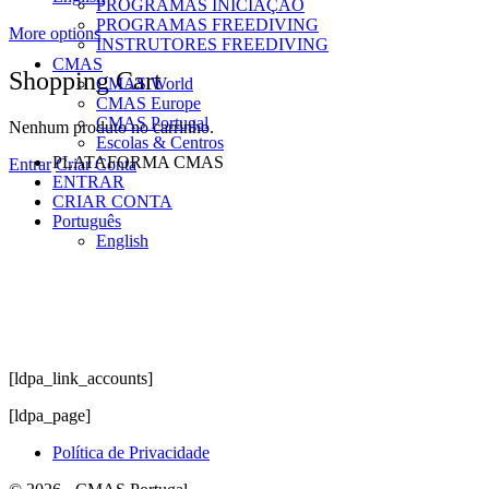
PROGRAMAS INICIAÇÃO
PROGRAMAS FREEDIVING
More options
INSTRUTORES FREEDIVING
CMAS
Shopping Cart
CMAS World
CMAS Europe
CMAS Portugal
Nenhum produto no carrinho.
Escolas & Centros
PLATAFORMA CMAS
Entrar
Criar Conta
ENTRAR
CRIAR CONTA
Português
English
[ldpa_link_accounts]
[ldpa_page]
Política de Privacidade