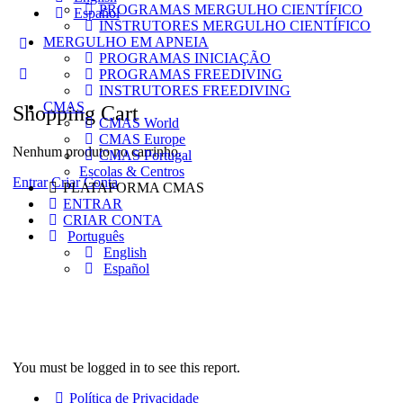
PROGRAMAS MERGULHO CIENTÍFICO
Español
INSTRUTORES MERGULHO CIENTÍFICO
MERGULHO EM APNEIA
More
PROGRAMAS INICIAÇÃO
options
PROGRAMAS FREEDIVING
INSTRUTORES FREEDIVING
CMAS
Shopping Cart
CMAS World
CMAS Europe
Nenhum produto no carrinho.
CMAS Portugal
Escolas & Centros
Entrar
Criar Conta
PLATAFORMA CMAS
ENTRAR
CRIAR CONTA
Português
English
Español
You must be logged in to see this report.
Política de Privacidade