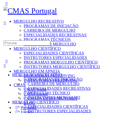
Toggle
Side
Panel
MERGULHO RECREATIVO
PROGRAMAS DE INICIAÇÃO
CARREIRA DE MERGULHO
ESPECIALIDADES RECREATIVAS
PROGRAMAS TÉCNICOS
Search
INSTRUTORES MERGULHO
for:
MERGULHO CIENTÍFICO
ESPECIALIDADES CIENTÍFICAS
INSTRUTORES ESPECIALIDADES
PROGRAMAS MERGULHO CIENTÍFICO
INSTRUTORES MERGULHO CIENTÍFICO
MERGULHO EM APNEIA
MERGULHO RECREATIVO
PROGRAMAS FREEDIVING
PROGRAMAS DE INICIAÇÃO
INSTRUTORES FREEDIVING
CARREIRA DE MERGULHO
CMAS
ESPECIALIDADES RECREATIVAS
CMAS World
MERGULHO TÉCNICO
CMAS Europe
INSTRUTORES MERGULHO
CROSSOVER INSTRUTORES
MERGULHO CIENTÍFICO
BLOG
ESPECIALIDADES CIENTÍFICAS
Português
INSTRUTORES ESPECIALIDADES
English