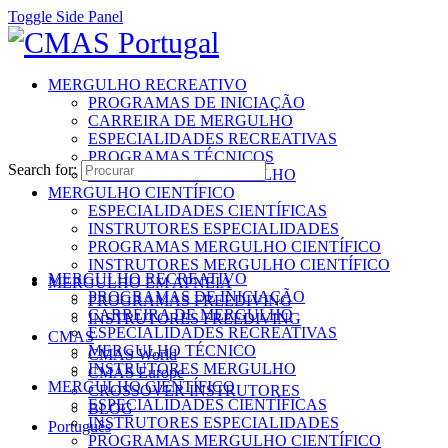
Toggle Side Panel
MERGULHO RECREATIVO
PROGRAMAS DE INICIAÇÃO
CARREIRA DE MERGULHO
ESPECIALIDADES RECREATIVAS
PROGRAMAS TÉCNICOS
Search for:
INSTRUTORES MERGULHO
MERGULHO CIENTÍFICO
ESPECIALIDADES CIENTÍFICAS
INSTRUTORES ESPECIALIDADES
PROGRAMAS MERGULHO CIENTÍFICO
INSTRUTORES MERGULHO CIENTÍFICO
MERGULHO RECREATIVO
MERGULHO EM APNEIA
PROGRAMAS DE INICIAÇÃO
PROGRAMAS FREEDIVING
CARREIRA DE MERGULHO
INSTRUTORES FREEDIVING
ESPECIALIDADES RECREATIVAS
CMAS
MERGULHO TÉCNICO
CMAS World
INSTRUTORES MERGULHO
CMAS Europe
MERGULHO CIENTÍFICO
CROSSOVER INSTRUTORES
ESPECIALIDADES CIENTÍFICAS
BLOG
INSTRUTORES ESPECIALIDADES
Português
PROGRAMAS MERGULHO CIENTÍFICO