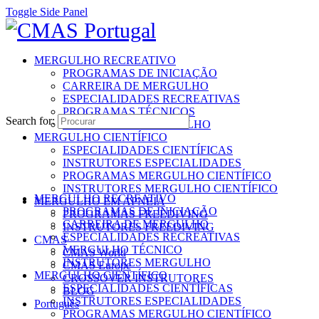
Toggle Side Panel
MERGULHO RECREATIVO
PROGRAMAS DE INICIAÇÃO
CARREIRA DE MERGULHO
ESPECIALIDADES RECREATIVAS
PROGRAMAS TÉCNICOS
Search for:
INSTRUTORES MERGULHO
MERGULHO CIENTÍFICO
ESPECIALIDADES CIENTÍFICAS
INSTRUTORES ESPECIALIDADES
PROGRAMAS MERGULHO CIENTÍFICO
INSTRUTORES MERGULHO CIENTÍFICO
MERGULHO RECREATIVO
MERGULHO EM APNEIA
PROGRAMAS DE INICIAÇÃO
PROGRAMAS FREEDIVING
CARREIRA DE MERGULHO
INSTRUTORES FREEDIVING
ESPECIALIDADES RECREATIVAS
CMAS
MERGULHO TÉCNICO
CMAS World
INSTRUTORES MERGULHO
CMAS Europe
MERGULHO CIENTÍFICO
CROSSOVER INSTRUTORES
ESPECIALIDADES CIENTÍFICAS
BLOG
INSTRUTORES ESPECIALIDADES
Português
PROGRAMAS MERGULHO CIENTÍFICO