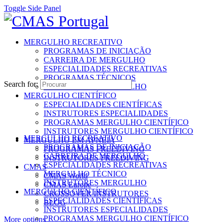
Toggle Side Panel
MERGULHO RECREATIVO
PROGRAMAS DE INICIAÇÃO
CARREIRA DE MERGULHO
ESPECIALIDADES RECREATIVAS
PROGRAMAS TÉCNICOS
Search for:
INSTRUTORES MERGULHO
MERGULHO CIENTÍFICO
ESPECIALIDADES CIENTÍFICAS
INSTRUTORES ESPECIALIDADES
PROGRAMAS MERGULHO CIENTÍFICO
INSTRUTORES MERGULHO CIENTÍFICO
MERGULHO RECREATIVO
MERGULHO EM APNEIA
PROGRAMAS DE INICIAÇÃO
PROGRAMAS FREEDIVING
CARREIRA DE MERGULHO
INSTRUTORES FREEDIVING
ESPECIALIDADES RECREATIVAS
CMAS
MERGULHO TÉCNICO
CMAS World
INSTRUTORES MERGULHO
CMAS Europe
MERGULHO CIENTÍFICO
CROSSOVER INSTRUTORES
ESPECIALIDADES CIENTÍFICAS
BLOG
INSTRUTORES ESPECIALIDADES
PROGRAMAS MERGULHO CIENTÍFICO
More options