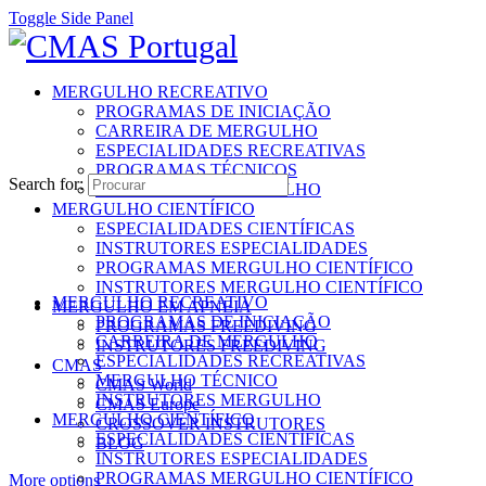
Toggle Side Panel
MERGULHO RECREATIVO
PROGRAMAS DE INICIAÇÃO
CARREIRA DE MERGULHO
ESPECIALIDADES RECREATIVAS
PROGRAMAS TÉCNICOS
Search for:
INSTRUTORES MERGULHO
MERGULHO CIENTÍFICO
ESPECIALIDADES CIENTÍFICAS
INSTRUTORES ESPECIALIDADES
PROGRAMAS MERGULHO CIENTÍFICO
INSTRUTORES MERGULHO CIENTÍFICO
MERGULHO RECREATIVO
MERGULHO EM APNEIA
PROGRAMAS DE INICIAÇÃO
PROGRAMAS FREEDIVING
CARREIRA DE MERGULHO
INSTRUTORES FREEDIVING
ESPECIALIDADES RECREATIVAS
CMAS
MERGULHO TÉCNICO
CMAS World
INSTRUTORES MERGULHO
CMAS Europe
MERGULHO CIENTÍFICO
CROSSOVER INSTRUTORES
ESPECIALIDADES CIENTÍFICAS
BLOG
INSTRUTORES ESPECIALIDADES
PROGRAMAS MERGULHO CIENTÍFICO
More options