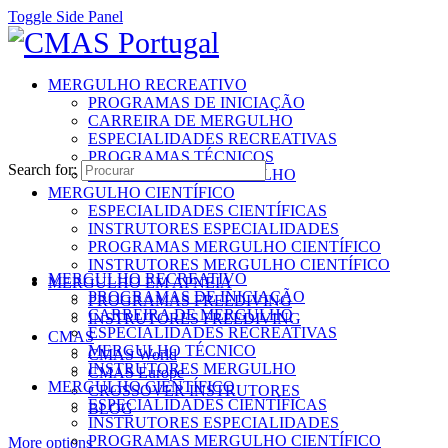
Toggle Side Panel
MERGULHO RECREATIVO
PROGRAMAS DE INICIAÇÃO
CARREIRA DE MERGULHO
ESPECIALIDADES RECREATIVAS
PROGRAMAS TÉCNICOS
Search for:
INSTRUTORES MERGULHO
MERGULHO CIENTÍFICO
ESPECIALIDADES CIENTÍFICAS
INSTRUTORES ESPECIALIDADES
PROGRAMAS MERGULHO CIENTÍFICO
INSTRUTORES MERGULHO CIENTÍFICO
MERGULHO RECREATIVO
MERGULHO EM APNEIA
PROGRAMAS DE INICIAÇÃO
PROGRAMAS FREEDIVING
CARREIRA DE MERGULHO
INSTRUTORES FREEDIVING
ESPECIALIDADES RECREATIVAS
CMAS
MERGULHO TÉCNICO
CMAS World
INSTRUTORES MERGULHO
CMAS Europe
MERGULHO CIENTÍFICO
CROSSOVER INSTRUTORES
ESPECIALIDADES CIENTÍFICAS
BLOG
INSTRUTORES ESPECIALIDADES
PROGRAMAS MERGULHO CIENTÍFICO
More options