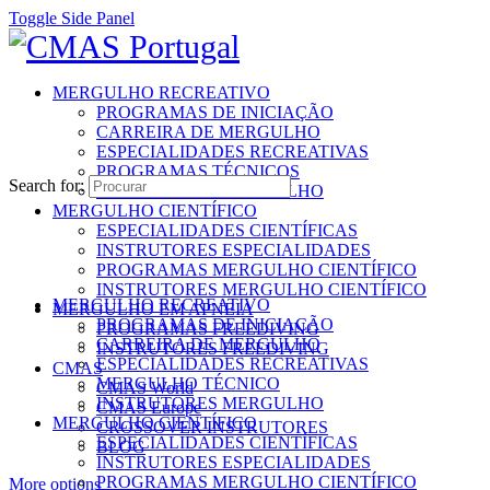
Toggle Side Panel
MERGULHO RECREATIVO
PROGRAMAS DE INICIAÇÃO
CARREIRA DE MERGULHO
ESPECIALIDADES RECREATIVAS
PROGRAMAS TÉCNICOS
Search for:
INSTRUTORES MERGULHO
MERGULHO CIENTÍFICO
ESPECIALIDADES CIENTÍFICAS
INSTRUTORES ESPECIALIDADES
PROGRAMAS MERGULHO CIENTÍFICO
INSTRUTORES MERGULHO CIENTÍFICO
MERGULHO RECREATIVO
MERGULHO EM APNEIA
PROGRAMAS DE INICIAÇÃO
PROGRAMAS FREEDIVING
CARREIRA DE MERGULHO
INSTRUTORES FREEDIVING
ESPECIALIDADES RECREATIVAS
CMAS
MERGULHO TÉCNICO
CMAS World
INSTRUTORES MERGULHO
CMAS Europe
MERGULHO CIENTÍFICO
CROSSOVER INSTRUTORES
ESPECIALIDADES CIENTÍFICAS
BLOG
INSTRUTORES ESPECIALIDADES
PROGRAMAS MERGULHO CIENTÍFICO
More options