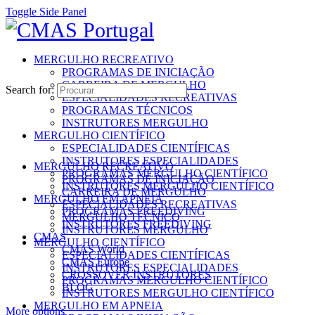
Toggle Side Panel
MERGULHO RECREATIVO
PROGRAMAS DE INICIAÇÃO
CARREIRA DE MERGULHO
Search for:
ESPECIALIDADES RECREATIVAS
PROGRAMAS TÉCNICOS
INSTRUTORES MERGULHO
MERGULHO CIENTÍFICO
ESPECIALIDADES CIENTÍFICAS
INSTRUTORES ESPECIALIDADES
MERGULHO RECREATIVO
PROGRAMAS MERGULHO CIENTÍFICO
PROGRAMAS DE INICIAÇÃO
INSTRUTORES MERGULHO CIENTÍFICO
CARREIRA DE MERGULHO
MERGULHO EM APNEIA
ESPECIALIDADES RECREATIVAS
PROGRAMAS FREEDIVING
MERGULHO TÉCNICO
INSTRUTORES FREEDIVING
INSTRUTORES MERGULHO
CMAS
MERGULHO CIENTÍFICO
CMAS World
ESPECIALIDADES CIENTÍFICAS
CMAS Europe
INSTRUTORES ESPECIALIDADES
CROSSOVER INSTRUTORES
PROGRAMAS MERGULHO CIENTÍFICO
BLOG
INSTRUTORES MERGULHO CIENTÍFICO
MERGULHO EM APNEIA
More options