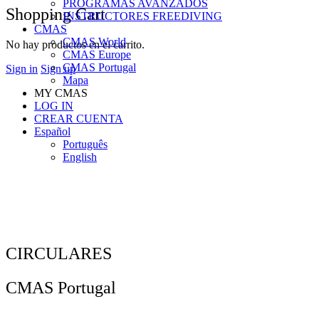
PROGRAMAS AVANZADOS
Shopping Cart
INSTRUCTORES FREEDIVING
CMAS
CMAS World
No hay productos en el carrito.
CMAS Europe
CMAS Portugal
Sign in
Sign up
Mapa
MY CMAS
LOG IN
CREAR CUENTA
Español
Português
English
CIRCULARES
CMAS Portugal