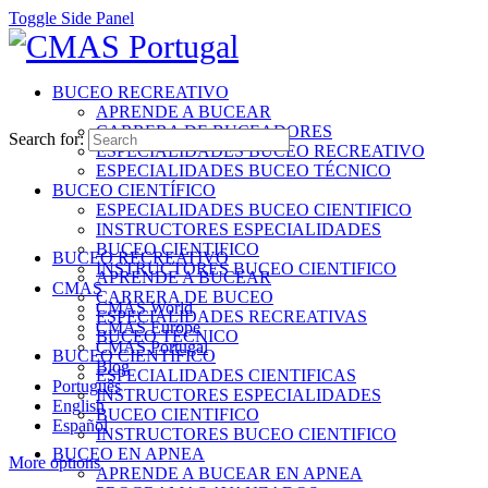
Toggle Side Panel
BUCEO RECREATIVO
APRENDE A BUCEAR
CARRERA DE BUCEADORES
Search for:
ESPECIALIDADES BUCEO RECREATIVO
ESPECIALIDADES BUCEO TÉCNICO
BUCEO CIENTÍFICO
ESPECIALIDADES BUCEO CIENTIFICO
INSTRUCTORES ESPECIALIDADES
BUCEO CIENTIFICO
BUCEO RECREATIVO
INSTRUCTORES BUCEO CIENTIFICO
APRENDE A BUCEAR
CMAS
CARRERA DE BUCEO
CMAS World
ESPECIALIDADES RECREATIVAS
CMAS Europe
BUCEO TÉCNICO
CMAS Portugal
BUCEO CIENTÍFICO
Blog
ESPECIALIDADES CIENTIFICAS
Português
INSTRUCTORES ESPECIALIDADES
English
BUCEO CIENTIFICO
Español
INSTRUCTORES BUCEO CIENTIFICO
BUCEO EN APNEA
More options
APRENDE A BUCEAR EN APNEA