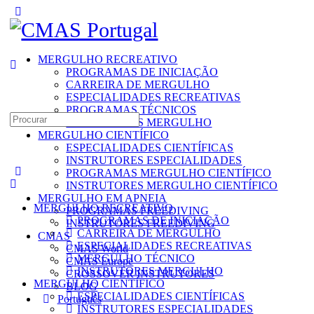
Toggle
Side
Panel
MERGULHO RECREATIVO
PROGRAMAS DE INICIAÇÃO
CARREIRA DE MERGULHO
ESPECIALIDADES RECREATIVAS
PROGRAMAS TÉCNICOS
Search
INSTRUTORES MERGULHO
for:
MERGULHO CIENTÍFICO
ESPECIALIDADES CIENTÍFICAS
INSTRUTORES ESPECIALIDADES
PROGRAMAS MERGULHO CIENTÍFICO
INSTRUTORES MERGULHO CIENTÍFICO
MERGULHO EM APNEIA
MERGULHO RECREATIVO
PROGRAMAS FREEDIVING
PROGRAMAS DE INICIAÇÃO
INSTRUTORES FREEDIVING
CARREIRA DE MERGULHO
CMAS
ESPECIALIDADES RECREATIVAS
CMAS World
MERGULHO TÉCNICO
CMAS Europe
INSTRUTORES MERGULHO
CROSSOVER INSTRUTORES
MERGULHO CIENTÍFICO
BLOG
ESPECIALIDADES CIENTÍFICAS
Português
INSTRUTORES ESPECIALIDADES